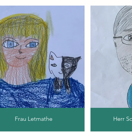
Frau Letmathe
Herr S