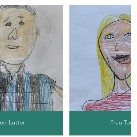
err Lutter
Frau Tost