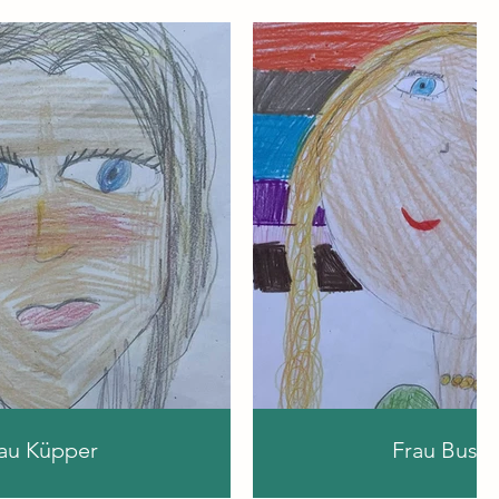
au Küpper
Frau Busc