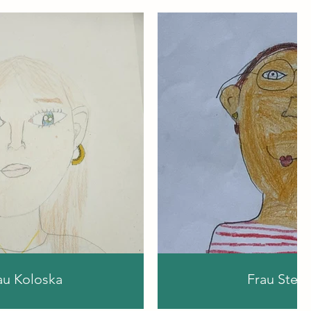
au Koloska
Frau Stein